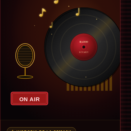
RADIO
★
ECUAJEY
ON AIR