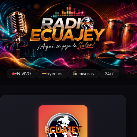
Radio Ecuajey
—
5
EN VIVO
oyentes
emisoras
24/7